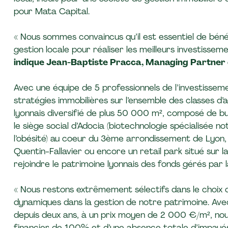
pour Mata Capital.
« Nous sommes convaincus qu’il est essentiel de bénéf
gestion locale pour réaliser les meilleurs investisse
indique Jean-Baptiste Pracca, Managing Partner 
Avec une équipe de 5 professionnels de l’investissem
stratégies immobilières sur l’ensemble des classes d’a
lyonnais diversifié de plus 50 000 m², composé de 
le siège social d’Adocia (biotechnologie spécialisée
l’obésité) au coeur du 3ème arrondissement de Lyon, un
Quentin-Fallavier ou encore un retail park situé su
rejoindre le patrimoine lyonnais des fonds gérés par l
« Nous restons extrêmement sélectifs dans le choix
dynamiques dans la gestion de notre patrimoine. Ave
depuis deux ans, à un prix moyen de 2 000 €/m², nous
financier de 100% et d’une absence totale d’impayé