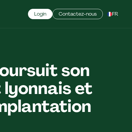
Login
Contactez-nous
FR
oursuit son
lyonnais et
mplantation