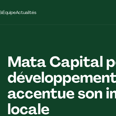
G
Équipe
Actualités
Mata Capital p
développement 
accentue son i
locale