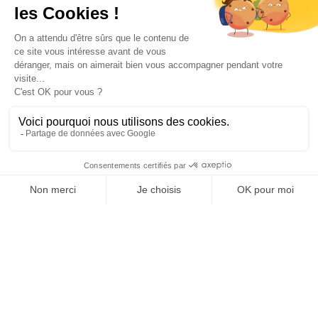
WER WIR SIND
Mata Capital ist ein unabhängiger Akteur, der auf
Immobilieninvestitionen spezialisiert ist.
Das Unternehmen wurde im Oktober 2015
gegründet und befindet sich im Besitz seines