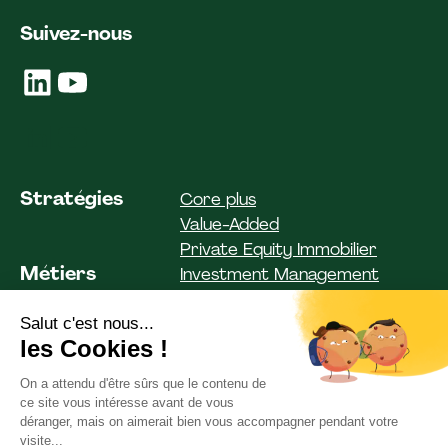
Suivez-nous
Stratégies
Core plus
Value-Added
Private Equity Immobilier
Métiers
Investment Management
Investor Solutions
Asset Management
Fonds
Clientèle institutionnelle
Clientèle privée
ESG
Nos engagements
Team Spirit
Équipe