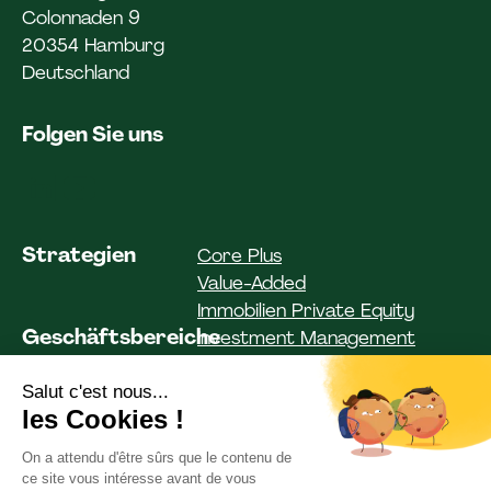
Colonnaden 9
20354 Hamburg
Deutschland
Folgen Sie uns
Strategien
Core Plus
Value-Added
Immobilien Private Equity
Geschäftsbereiche
Investment Management
Investor Solutions
Asset Management
Fonds
Institutionelle Kunden
Privatkunden
ESG
Unser Engagement