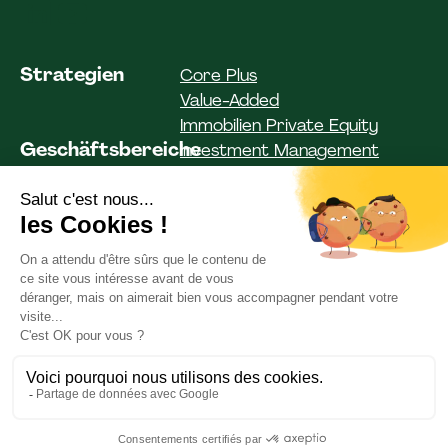
Strategien
Core Plus
Value-Added
Immobilien Private Equity
Geschäftsbereiche
Investment Management
Investor Solutions
Asset Management
Fonds
Institutionelle Kunden
Privatkunden
ESG
Unser Engagement
Teamgeist
Team
Unsere Artikel
Aktuelles
Unsere Dokumentation
Impressum